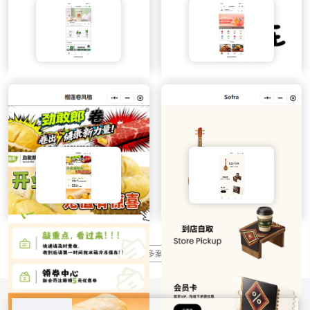
VIBO茶饮
好食在焖饭
更多案例