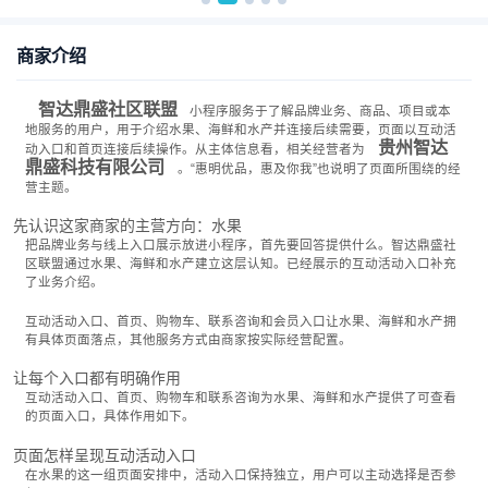
商家介绍
智达鼎盛社区联盟
小程序服务于了解品牌业务、商品、项目或本
地服务的用户，用于介绍水果、海鲜和水产并连接后续需要，页面以互动活
贵州智达
动入口和首页连接后续操作。从主体信息看，相关经营者为
鼎盛科技有限公司
。“惠明优品，惠及你我”也说明了页面所围绕的经
营主题。
先认识这家商家的主营方向：水果
把品牌业务与线上入口展示放进小程序，首先要回答提供什么。智达鼎盛社
区联盟通过水果、海鲜和水产建立这层认知。已经展示的互动活动入口补充
了业务介绍。
互动活动入口、首页、购物车、联系咨询和会员入口让水果、海鲜和水产拥
有具体页面落点，其他服务方式由商家按实际经营配置。
让每个入口都有明确作用
互动活动入口、首页、购物车和联系咨询为水果、海鲜和水产提供了可查看
的页面入口，具体作用如下。
页面怎样呈现互动活动入口
在水果的这一组页面安排中，活动入口保持独立，用户可以主动选择是否参