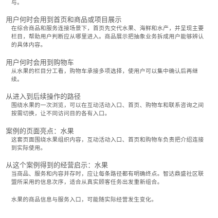
与。
用户何时会用到首页和商品或项目展示
在综合商品和服务连接场景下，首页先交代水果、海鲜和水产，并呈现主要
栏目，帮助用户判断应从哪里进入。商品展示把抽象业务拆成用户能够辨认
的具体内容。
用户何时会用到购物车
从水果的栏目分工看，购物车承接多项选择，使用户可以集中确认后再继
续。
从进入到后续操作的路径
围绕水果的一次浏览，可以在互动活动入口、首页、购物车和联系咨询之间
按需切换，让不同访问目的各有入口。
案例的页面亮点：水果
这套页面围绕水果组织内容，互动活动入口、首页和购物车负责把介绍连接
到实际使用。
从这个案例得到的经营启示：水果
当商品、服务和内容并存时，应让每条路径都有明确终点。智达鼎盛社区联
盟所采用的信息次序，适合从真实顾客任务出发重新组合。
水果的商品信息与服务入口，可能随实际经营发生变化。