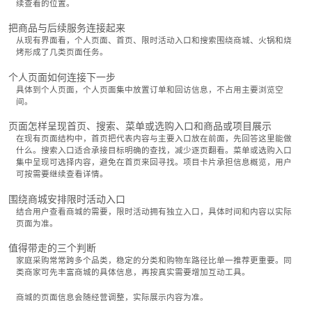
续查看的位置。
把商品与后续服务连接起来
从现有界面看，个人页面、首页、限时活动入口和搜索围绕商城、火锅和烧
烤形成了几类页面任务。
个人页面如何连接下一步
具体到个人页面，个人页面集中放置订单和回访信息，不占用主要浏览空
间。
页面怎样呈现首页、搜索、菜单或选购入口和商品或项目展示
在现有页面结构中，首页把代表内容与主要入口放在前面，先回答这里能做
什么。搜索入口适合承接目标明确的查找，减少逐页翻看。菜单或选购入口
集中呈现可选择内容，避免在首页来回寻找。项目卡片承担信息概览，用户
可按需要继续查看详情。
围绕商城安排限时活动入口
结合用户查看商城的需要，限时活动拥有独立入口，具体时间和内容以实际
页面为准。
值得带走的三个判断
家庭采购常常跨多个品类，稳定的分类和购物车路径比单一推荐更重要。同
类商家可先丰富商城的具体信息，再按真实需要增加互动工具。
商城的页面信息会随经营调整，实际展示内容为准。