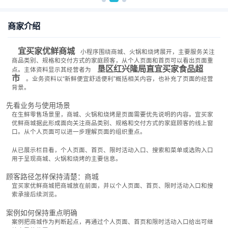
商家介绍
宜买家优鲜商城
小程序围绕商城、火锅和烧烤展开，主要服务关注
商品类别、规格和交付方式的家庭顾客，从个人页面和首页可以看出页面重
垦区红兴隆局直宜买家食品超
点。主体资料显示其经营者为
市
。业务资料以“新鲜便宜舒适便利”概括相关内容，也补充了页面的经营
背景。
先看业务与使用场景
在生鲜零售场景里，商城、火锅和烧烤是页面需要优先说明的内容。宜买家
优鲜商城据此形成面向关注商品类别、规格和交付方式的家庭顾客的线上窗
口。从个人页面可以进一步理解页面的组织重点。
从已展示栏目看，个人页面、首页、限时活动入口、搜索和菜单或选购入口
用于呈现商城、火锅和烧烤的主要信息。
顾客路径怎样保持清楚：商城
宜买家优鲜商城把商城放在前面，并以个人页面、首页、限时活动入口和搜
索承接后续浏览。
案例如何保持重点明确
案例把商城作为判断起点，再通过个人页面、首页和限时活动入口给出可继