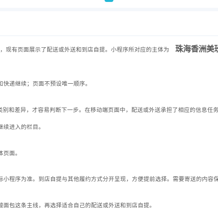
珠海香洲美
餐，现有页面展示了配送或外送和到店自提。小程序所对应的主体为
和快递继续；页面不预设唯一顺序。
提的类别和差异，才容易判断下一步。在移动端页面中，配送或外送承担了相应的信息任
继续进入的栏目。
体页面。
际小程序为准。到店自提与其他履约方式分开呈现，方便提前选择。需要寄送的内容
酸面包这条主线，再选择适合自己的配送或外送和到店自提。