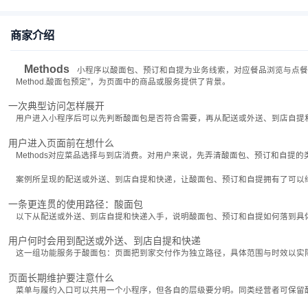
商家介绍
Methods
小程序以酸面包、预订和自提为业务线索，对应餐品浏览与点
Method.酸面包预定”，为页面中的商品或服务提供了背景。
一次典型访问怎样展开
用户进入小程序后可以先判断酸面包是否符合需要，再从配送或外送、到店自提
用户进入页面前在想什么
Methods对应菜品选择与到店消费。对用户来说，先弄清酸面包、预订和自
案例所呈现的配送或外送、到店自提和快递，让酸面包、预订和自提拥有了可以
一条更连贯的使用路径：酸面包
以下从配送或外送、到店自提和快递入手，说明酸面包、预订和自提如何落到具
用户何时会用到配送或外送、到店自提和快递
这一组功能服务于酸面包：页面把到家交付作为独立路径，具体范围与时效以实
页面长期维护要注意什么
菜单与履约入口可以共用一个小程序，但各自的层级要分明。同类经营者可保留