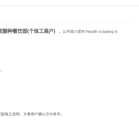
玫酸种餐饮部(个体工商户)
。公开简介提到“Health is baking in
务。
保留独立说明，方便用户确认交付条件。