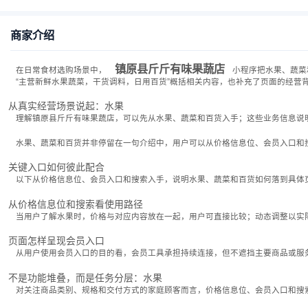
商家介绍
镇原县斤斤有味果蔬店
在日常食材选购场景中，
小程序把水果、蔬菜
“主营新鲜水果蔬菜，干货调料，日用百货”概括相关内容，也补充了页面的经营
从真实经营场景说起：水果
理解镇原县斤斤有味果蔬店，可以先从水果、蔬菜和百货入手；这些业务信息说
水果、蔬菜和百货并非停留在一句介绍中，用户可以从价格信息位、会员入口和
关键入口如何彼此配合
以下从价格信息位、会员入口和搜索入手，说明水果、蔬菜和百货如何落到具体
从价格信息位和搜索看使用路径
当用户了解水果时，价格与对应内容放在一起，用户可直接比较；动态调整以实
页面怎样呈现会员入口
从用户使用会员入口的目的看，会员工具承担持续连接，但不遮挡主要商品或服
不是功能堆叠，而是任务分层：水果
对关注商品类别、规格和交付方式的家庭顾客而言，价格信息位、会员入口和搜