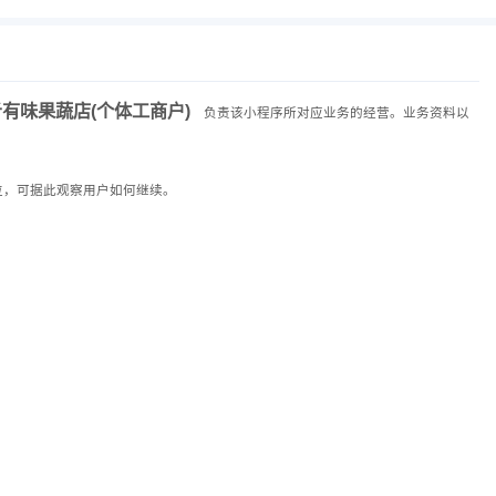
有味果蔬店(个体工商户)
负责该小程序所对应业务的经营。业务资料以
位，可据此观察用户如何继续。