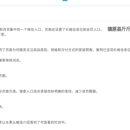
镇原县斤斤
和百货集中到一个微信入口，页面还设置了价格信息位和会员入口。
背景。
明了页面为何服务关注商品类别、规格和交付方式的家庭顾客。案例已呈现价格信息
搜索继续浏览。
页面。
际页面为准。搜索入口适合承接目标明确的查找，减少逐页翻看。
务。
索让水果从概括介绍落到了可查看的栏目中。