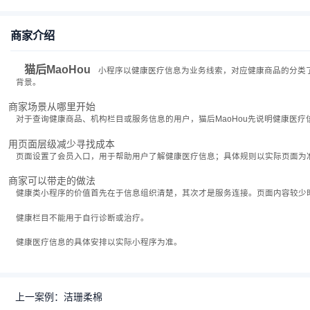
商家介绍
猫后MaoHou
小程序以健康医疗信息为业务线索，对应健康商品的分类
背景。
商家场景从哪里开始
对于查询健康商品、机构栏目或服务信息的用户，猫后MaoHou先说明健康医
用页面层级减少寻找成本
页面设置了会员入口，用于帮助用户了解健康医疗信息；具体规则以实际页面为
商家可以带走的做法
健康类小程序的价值首先在于信息组织清楚，其次才是服务连接。页面内容较少
健康栏目不能用于自行诊断或治疗。
健康医疗信息的具体安排以实际小程序为准。
上一案例：洁珊柔棉