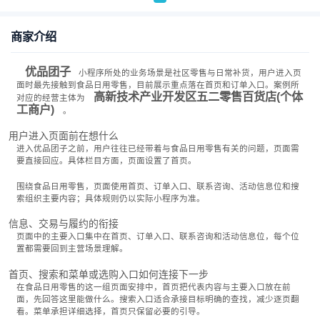
商家介绍
优品团子
小程序所处的业务场景是社区零售与日常补货，用户进入页
面时最先接触到食品日用零售，目前展示重点落在首页和订单入口。案例所
高新技术产业开发区五二零售百货店(个体
对应的经营主体为
工商户)
。
用户进入页面前在想什么
进入优品团子之前，用户往往已经带着与食品日用零售有关的问题，页面需
要直接回应。具体栏目方面，页面设置了首页。
围绕食品日用零售，页面使用首页、订单入口、联系咨询、活动信息位和搜
索组织主要内容；具体规则仍以实际小程序为准。
信息、交易与履约的衔接
页面中的主要入口集中在首页、订单入口、联系咨询和活动信息位，每个位
置都需要回到主营场景理解。
首页、搜索和菜单或选购入口如何连接下一步
在食品日用零售的这一组页面安排中，首页把代表内容与主要入口放在前
面，先回答这里能做什么。搜索入口适合承接目标明确的查找，减少逐页翻
看。菜单承担详细选择，首页只保留必要的引导。