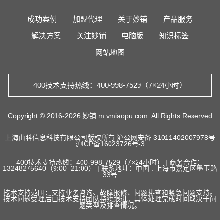
成功案例
加盟代理
关于妙铺
产品服务
解决方案
关注妙铺
电脑版
知识标签
网站地图
400技术支持热线：400-998-7529（7×24小时）
Copyright © 2016-2026 妙铺 m.vmiaopu.com. All Rights Reserved
上海曲科信息科技有限公司版权所有
沪公网安备 31011402007978号
沪ICP备16023726号-3
400技术支持热线：400-998-7529（7×24小时） | 商务合作：
13248275640（9:00–21:00） | 联系地址：中国 . 上海市嘉定区墨玉路
33号
技术支持范围：支持业务咨询、故障报修、问题排查和紧急问题支持。
技术问题受理后由技术支持团队持续跟进。具体处理完成时间取决于问
题类型及排查情况。