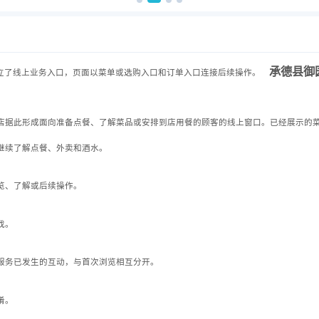
承德县御
立了线上业务入口，页面以菜单或选购入口和订单入口连接后续操作。
店据此形成面向准备点餐、了解菜品或安排到店用餐的顾客的线上窗口。已经展示的
继续了解点餐、外卖和酒水。
览、了解或后续操作。
找。
服务已发生的互动，与首次浏览相互分开。
淆。