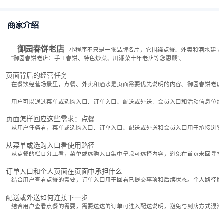
商家介绍
御园春饼老店
小程序不只是一张品牌名片，它围绕点餐、外卖和酒水建
“御园春饼老店：手工春饼、特色炒菜、川湘菜十年老店等您惠顾”。
页面背后的经营任务
在餐饮经营场景里，点餐、外卖和酒水是页面需要优先说明的内容。御园春饼老
用户可以通过菜单或选购入口、订单入口、配送或外送、会员入口和活动信息位
页面怎样回应这些需求：点餐
从用户任务看，菜单或选购入口、订单入口、配送或外送和会员入口用于承接浏
从菜单或选购入口看使用路径
从点餐的栏目分工看，菜单或选购入口集中呈现可选择内容，避免在首页来回寻
订单入口和个人页面在页面中承担什么
结合用户查看点餐的需要，订单入口用于回看已提交事项和后续状态。个人路径
配送或外送如何连接下一步
结合用户查看点餐的需要，需要送达的订单可进入配送说明，避免与到店方式混