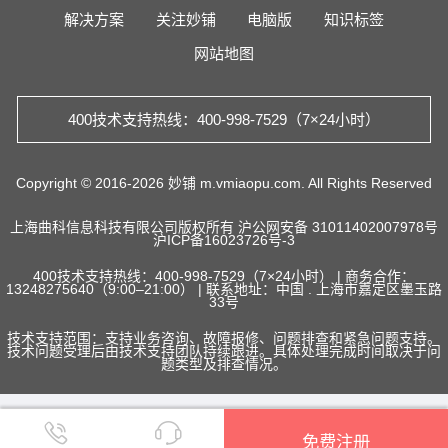
解决方案
关注妙铺
电脑版
知识标签
网站地图
400技术支持热线：400-998-7529（7×24小时）
Copyright © 2016-2026 妙铺 m.vmiaopu.com. All Rights Reserved
上海曲科信息科技有限公司版权所有
沪公网安备 31011402007978号
沪ICP备16023726号-3
400技术支持热线：400-998-7529（7×24小时） | 商务合作：
13248275640（9:00–21:00） | 联系地址：中国 . 上海市嘉定区墨玉路
33号
技术支持范围：支持业务咨询、故障报修、问题排查和紧急问题支持。
技术问题受理后由技术支持团队持续跟进。具体处理完成时间取决于问
题类型及排查情况。


免费注册