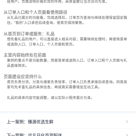
给用户。页面说明价格栏目的作用，具体金额以当次访问为准。
从订单入口和个人页面看使用路径
从礼品已展示的功能看，完成选择后，订单页为查询与继续处理保留固定路
径。“我的”入口承担后续查询，使首页保持聚焦。
从首页到订单或服务：礼品
想先看礼品的用户，可以直接进入相关内容；需要继续处理时，再使用菜单
或选购入口、订单入口、个人页面和首页。
主营内容始终处在前面
案例的重点不是功能数量，而是菜单或选购入口、订单入口和个人页面与礼
品直接相关。
页面建设应坚持什么
首页负责分流，分类与搜索负责效率，订单入口负责承接后续查询。同类商
家可先丰富礼品的具体信息，再按真实需要增加互动工具。
礼品的具体内容可能调整，请以实际小程序展示为准。
上一案例：臻源优选生鲜
下一案例：运凡日化百货配送