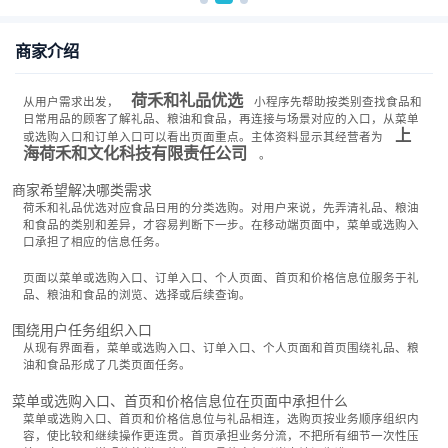
商家介绍
荷禾和礼品优选
从用户需求出发，
小程序先帮助按类别查找食品和
日常用品的顾客了解礼品、粮油和食品，再连接与场景对应的入口，从菜单
上
或选购入口和订单入口可以看出页面重点。主体资料显示其经营者为
海荷禾和文化科技有限责任公司
。
商家希望解决哪类需求
荷禾和礼品优选对应食品日用的分类选购。对用户来说，先弄清礼品、粮油
和食品的类别和差异，才容易判断下一步。在移动端页面中，菜单或选购入
口承担了相应的信息任务。
页面以菜单或选购入口、订单入口、个人页面、首页和价格信息位服务于礼
品、粮油和食品的浏览、选择或后续查询。
围绕用户任务组织入口
从现有界面看，菜单或选购入口、订单入口、个人页面和首页围绕礼品、粮
油和食品形成了几类页面任务。
菜单或选购入口、首页和价格信息位在页面中承担什么
菜单或选购入口、首页和价格信息位与礼品相连，选购页按业务顺序组织内
容，使比较和继续操作更连贯。首页承担业务分流，不把所有细节一次性压