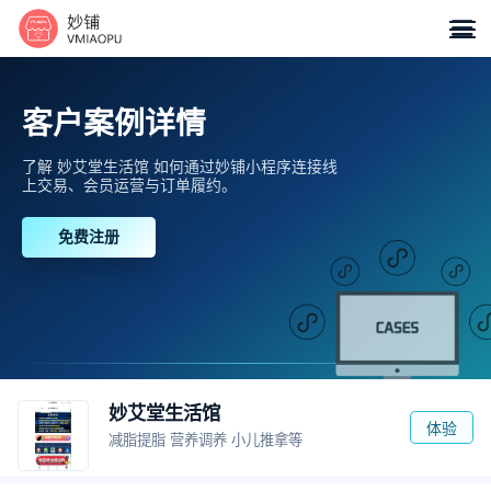

客户案例详情
了解 妙艾堂生活馆 如何通过妙铺小程序连接线
上交易、会员运营与订单履约。
免费注册
妙艾堂生活馆
体验
减脂提脂 营养调养 小儿推拿等