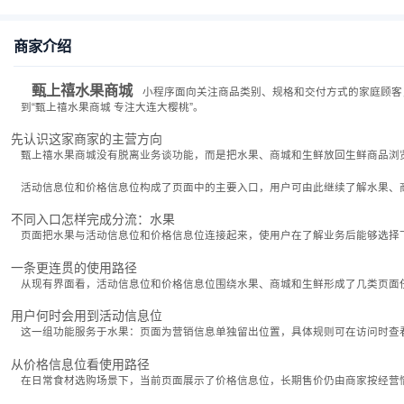
商家介绍
甄上禧水果商城
小程序面向关注商品类别、规格和交付方式的家庭顾客
到“甄上禧水果商城 专注大连大樱桃”。
先认识这家商家的主营方向
甄上禧水果商城没有脱离业务谈功能，而是把水果、商城和生鲜放回生鲜商品浏
活动信息位和价格信息位构成了页面中的主要入口，用户可由此继续了解水果、
不同入口怎样完成分流：水果
页面把水果与活动信息位和价格信息位连接起来，使用户在了解业务后能够选择
一条更连贯的使用路径
从现有界面看，活动信息位和价格信息位围绕水果、商城和生鲜形成了几类页面
用户何时会用到活动信息位
这一组功能服务于水果：页面为营销信息单独留出位置，具体规则可在访问时查
从价格信息位看使用路径
在日常食材选购场景下，当前页面展示了价格信息位，长期售价仍由商家按经营