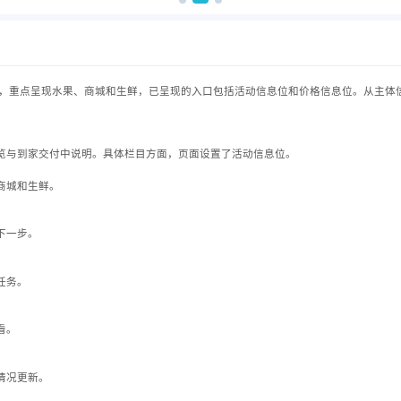
，重点呈现水果、商城和生鲜，已呈现的入口包括活动信息位和价格信息位。从主体
览与到家交付中说明。具体栏目方面，页面设置了活动信息位。
商城和生鲜。
下一步。
任务。
看。
情况更新。