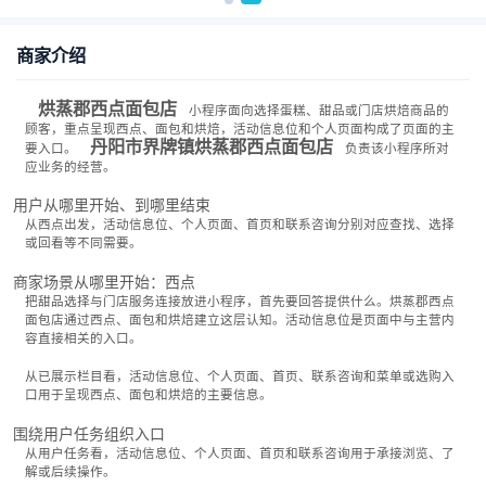
商家介绍
烘蒸郡西点面包店
小程序面向选择蛋糕、甜品或门店烘焙商品的
顾客，重点呈现西点、面包和烘焙，活动信息位和个人页面构成了页面的主
丹阳市界牌镇烘蒸郡西点面包店
要入口。
负责该小程序所对
应业务的经营。
用户从哪里开始、到哪里结束
从西点出发，活动信息位、个人页面、首页和联系咨询分别对应查找、选择
或回看等不同需要。
商家场景从哪里开始：西点
把甜品选择与门店服务连接放进小程序，首先要回答提供什么。烘蒸郡西点
面包店通过西点、面包和烘焙建立这层认知。活动信息位是页面中与主营内
容直接相关的入口。
从已展示栏目看，活动信息位、个人页面、首页、联系咨询和菜单或选购入
口用于呈现西点、面包和烘焙的主要信息。
围绕用户任务组织入口
从用户任务看，活动信息位、个人页面、首页和联系咨询用于承接浏览、了
解或后续操作。