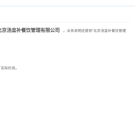
北京汤盅补餐饮管理有限公司
。业务说明还提到“北京汤盅补餐饮管理
了实际栏目。