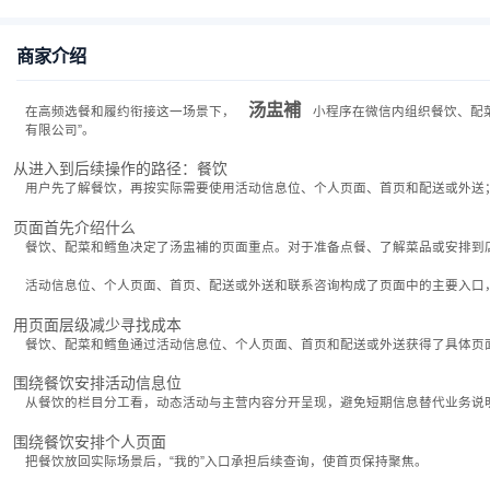
商家介绍
汤盅補
在高频选餐和履约衔接这一场景下，
小程序在微信内组织餐饮、配
有限公司”。
从进入到后续操作的路径：餐饮
用户先了解餐饮，再按实际需要使用活动信息位、个人页面、首页和配送或外送
页面首先介绍什么
餐饮、配菜和鳕鱼决定了汤盅補的页面重点。对于准备点餐、了解菜品或安排到
活动信息位、个人页面、首页、配送或外送和联系咨询构成了页面中的主要入口
用页面层级减少寻找成本
餐饮、配菜和鳕鱼通过活动信息位、个人页面、首页和配送或外送获得了具体页
围绕餐饮安排活动信息位
从餐饮的栏目分工看，动态活动与主营内容分开呈现，避免短期信息替代业务说
围绕餐饮安排个人页面
把餐饮放回实际场景后，“我的”入口承担后续查询，使首页保持聚焦。