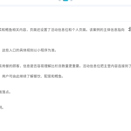
菜和鳕鱼相关内容，页面还设置了活动信息位和个人页面。该案例的主体信息指向
；这些入口的具体规则以小程序为准。
店用餐的顾客，信息是否容易理解比栏目数量更重要。活动信息位把主营内容连接到
，用户可由此继续了解餐饮、配菜和鳕鱼。
面落点。
明。