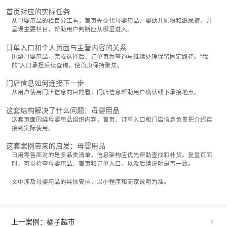
首页对应的实际任务
从母婴用品的栏目分工看，首页先交代母婴用品、婴幼儿奶粉和纸尿裤，并
呈现主要栏目，帮助用户判断应从哪里进入。
订单入口和个人页面与主营内容的关系
围绕母婴用品，完成选择后，订单页为查询与继续处理保留固定路径。“我
的”入口承担后续查询，使首页保持聚焦。
门店信息如何连接下一步
从用户使用门店信息的目的看，门店信息帮助用户确认线下承接地点。
这套结构解决了什么问题：母婴用品
这套页面围绕母婴用品组织内容，首页、订单入口和门店信息负责把介绍连
接到实际使用。
这套案例带来的启发：母婴用品
日用零售面对的是多品类清单，信息架构应优先帮助查找和补货。复盘页面
时，可以检查母婴用品、首页和订单入口，以及后续说明是否一致。
文中涉及母婴用品的具体安排，以小程序和商家说明为准。
上一案例：橘子超市