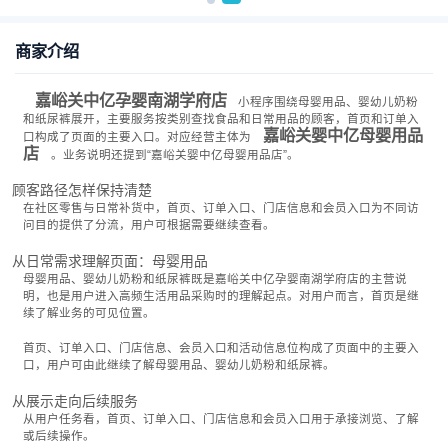
商家介绍
嘉峪关中亿孕婴南湖学府店
小程序围绕母婴用品、婴幼儿奶粉
和纸尿裤展开，主要服务按类别查找食品和日常用品的顾客，首页和订单入
嘉峪关婴中亿母婴用品
口构成了页面的主要入口。对应经营主体为
店
。业务说明还提到“嘉峪关婴中亿母婴用品店”。
顾客路径怎样保持清楚
在社区零售与日常补货中，首页、订单入口、门店信息和会员入口为不同访
问目的提供了分流，用户可根据需要继续查看。
从日常需求理解页面：母婴用品
母婴用品、婴幼儿奶粉和纸尿裤既是嘉峪关中亿孕婴南湖学府店的主营说
明，也是用户进入高频生活用品采购时的理解起点。对用户而言，首页是继
续了解业务的可见位置。
首页、订单入口、门店信息、会员入口和活动信息位构成了页面中的主要入
口，用户可由此继续了解母婴用品、婴幼儿奶粉和纸尿裤。
从展示走向后续服务
从用户任务看，首页、订单入口、门店信息和会员入口用于承接浏览、了解
或后续操作。