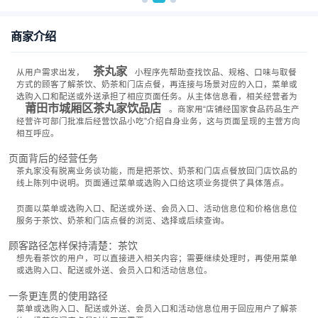
商家介绍
茶丸家
从用户需求出发，
小程序先帮助查找饮品、规格、口味与取餐
方式的顾客了解茶饮、奶茶和门店点餐，再连接与场景对应的入口，菜单或
选购入口和配送或外送承担了相应页面任务。从主体信息看，相关经营者为
莆田市城厢区茶丸家饮品店
。商家用“店铺经国家食品药品生产
经营许可部门批准后经营饮品小吃”介绍自身业务，这与页面呈现的主营方向
相互呼应。
页面背后的经营任务
茶丸家没有脱离业务谈功能，而是把茶饮、奶茶和门店点餐放回门店饮品的
线上陈列中说明。页面通过菜单或选购入口给这项业务提供了具体落点。
页面以菜单或选购入口、配送或外送、会员入口、活动信息位和价格信息位
服务于茶饮、奶茶和门店点餐的浏览、选择或后续查询。
顾客路径怎样保持清楚：茶饮
想先看茶饮的用户，可以直接进入相关内容；需要继续处理时，再使用菜单
或选购入口、配送或外送、会员入口和活动信息位。
一条更连贯的使用路径
菜单或选购入口、配送或外送、会员入口和活动信息位用于回应用户了解茶