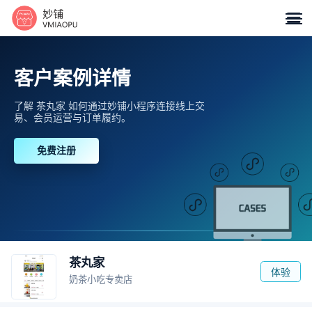

客户案例详情
了解 茶丸家 如何通过妙铺小程序连接线上交
易、会员运营与订单履约。
免费注册
茶丸家
体验
奶茶小吃专卖店