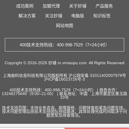
成功案例
加盟代理
关于妙铺
产品服务
解决方案
关注妙铺
电脑版
知识标签
网站地图
400技术支持热线：400-998-7529（7×24小时）
Copyright © 2016-2026 妙铺 m.vmiaopu.com. All Rights Reserved
上海曲科信息科技有限公司版权所有
沪公网安备 31011402007978号
沪ICP备16023726号-3
400技术支持热线：400-998-7529（7×24小时） | 商务合作：
13248275640（9:00–21:00） | 联系地址：中国 . 上海市嘉定区墨玉路
33号
技术支持范围：支持业务咨询、故障报修、问题排查和紧急问题支持。
技术问题受理后由技术支持团队持续跟进。具体处理完成时间取决于问
题类型及排查情况。