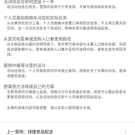
活动信息位如何连接下一步
就活动信息位而言，营销内容用于引导发现，不被写成持续有效状态。
个人页面和购物车对应的实际任务
从水果的栏目分工看，个人页面集中放置订单和回访信息，不占用主要浏览
空间。当一次访问涉及多个商品时，购物车把分散选择收拢起来。
从首页和菜单或选购入口看使用路径
在生鲜品类与履约说明场景下，首页把代表内容与主要入口放在前面，先回
答这里能做什么。菜单或选购入口集中呈现可选择内容，避免在首页来回寻
找。
案例中值得注意的设计
活动信息位、个人页面和首页并非独立装饰，而是补充了水果的浏览、查询
或服务连接。
把案例方法转成自己的方案
生鲜场景的关键是让品类、规格与交付信息彼此衔接。商家可以据此检查水
果是否容易找到，以及活动信息位和个人页面是否层级适当。
水果的具体内容可能调整，请以实际小程序展示为准。
上一案例：绿捷食品配送