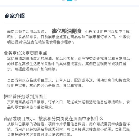
商家介绍
鑫亿粮油副食
面向高频生活用品采购，
小程序让用户可以集中了解
粮油、食品和零食，目前展示重点落在商品或项目展示和订单入口。业务说
明还提到“关注鑫亿粮油副食零售小程序”。
业务定位决定页面重点
鑫亿粮油副食所展示的粮油、食品和零食，对应按类别查找食品和日常用品
的顾客在高频生活用品采购中的具体查找需要。案例已呈现商品或项目展
示，可据此观察用户如何继续。
页面当前以商品或项目展示、订单入口、配送或外送、活动信息位和搜索承
接用户需要，核心内容仍是粮油、食品和零食。
把经营任务落到页面上
页面用商品或项目展示、订单入口、配送或外送和活动信息位承接粮油、食
品和零食的浏览与后续需求。
商品或项目展示、搜索和分类浏览在页面中承担什么
从粮油已展示的功能看，项目卡片承担信息概览，用户可按需要继续查看详
情。当用户已经知道名称或类别时，可以直接通过搜索缩小范围。类别层级
负责把较多内容变成可逐步筛选的目录。